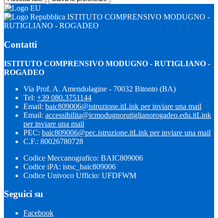
ISTITUTO COMPRENSIVO MODUGNO -
RUTIGLIANO - ROGADEO
Contatti
ISTITUTO COMPRENSIVO MODUGNO - RUTIGLIANO -
ROGADEO
Via Prof. A. Amendolagine - 70032 Bitonto (BA)
Tel:
+39 080.3751144
Email:
baic809006@istruzione.it
Link per inviare una mail
Email:
accessibilita@icmodugnorutiglianorogadeo.edu.it
Link
per inviare una mail
PEC:
baic809006@pec.istruzione.it
Link per inviare una mail
C.F.: 80026780728
Codice Meccanografico: BAIC809006
Codice iPA: istsc_baic809006
Codice Univoco Ufficio: UFDFWM
Seguici su
Facebook