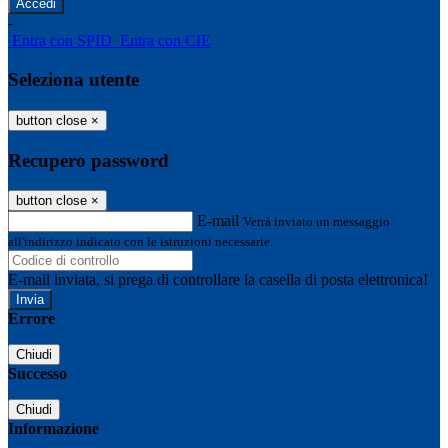
-
Entra con SPID
Entra con CIE
Seleziona utente
button close
×
Recupero password
button close
×
E-mail
Verrà inviato un messaggio
all'indirizzo indicato con le istruzioni necessarie.
E-mail inviata, si prega di controllare la casella di posta elettronica!
Errore
Chiudi
Successo
Chiudi
Informazione