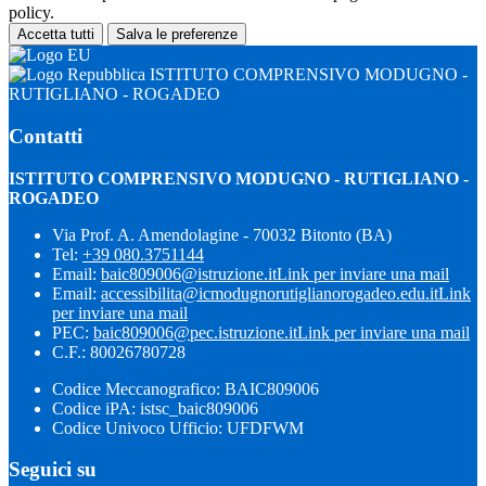
policy.
Accetta tutti
Salva le preferenze
ISTITUTO COMPRENSIVO MODUGNO -
RUTIGLIANO - ROGADEO
Contatti
ISTITUTO COMPRENSIVO MODUGNO - RUTIGLIANO -
ROGADEO
Via Prof. A. Amendolagine - 70032 Bitonto (BA)
Tel:
+39 080.3751144
Email:
baic809006@istruzione.it
Link per inviare una mail
Email:
accessibilita@icmodugnorutiglianorogadeo.edu.it
Link
per inviare una mail
PEC:
baic809006@pec.istruzione.it
Link per inviare una mail
C.F.: 80026780728
Codice Meccanografico: BAIC809006
Codice iPA: istsc_baic809006
Codice Univoco Ufficio: UFDFWM
Seguici su