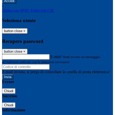
-
Entra con SPID
Entra con CIE
Seleziona utente
button close
×
Recupero password
button close
×
E-mail
Verrà inviato un messaggio
all'indirizzo indicato con le istruzioni necessarie.
E-mail inviata, si prega di controllare la casella di posta elettronica!
Errore
Chiudi
Successo
Chiudi
Informazione