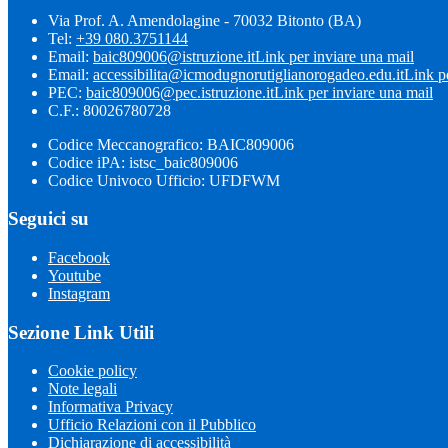
Via Prof. A. Amendolagine - 70032 Bitonto (BA)
Tel:
+39 080.3751144
Email:
baic809006@istruzione.it
Link per inviare una mail
Email:
accessibilita@icmodugnorutiglianorogadeo.edu.it
Link p
PEC:
baic809006@pec.istruzione.it
Link per inviare una mail
C.F.: 80026780728
Codice Meccanografico: BAIC809006
Codice iPA: istsc_baic809006
Codice Univoco Ufficio: UFDFWM
Seguici su
Facebook
Youtube
Instagram
Sezione Link Utili
Cookie policy
Note legali
Informativa Privacy
Ufficio Relazioni con il Pubblico
Dichiarazione di accessibilità