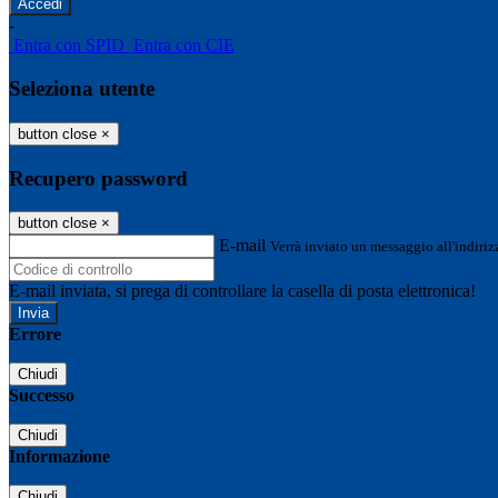
-
Entra con SPID
Entra con CIE
Seleziona utente
button close
×
Recupero password
button close
×
E-mail
Verrà inviato un messaggio all'indirizz
E-mail inviata, si prega di controllare la casella di posta elettronica!
Errore
Chiudi
Successo
Chiudi
Informazione
Chiudi