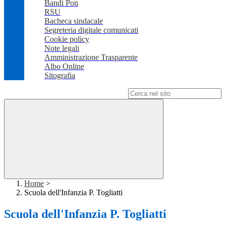
Bandi Pon
RSU
Bacheca sindacale
Segreteria digitale comunicati
Cookie policy
Note legali
Amministrazione Trasparente
Albo Online
Sitografia
Campo di ricerca per le pagine del sito
Home
>
Scuola dell'Infanzia P. Togliatti
Scuola dell'Infanzia P. Togliatti