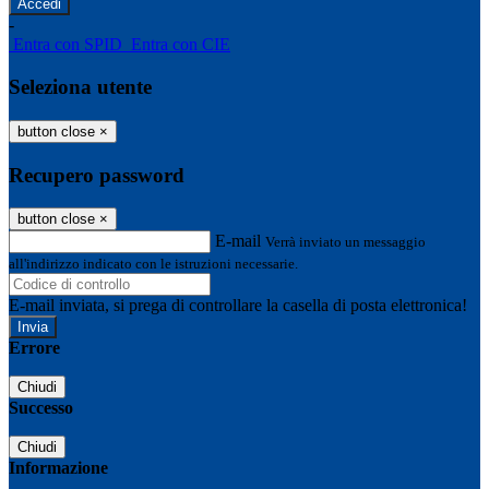
-
Entra con SPID
Entra con CIE
Seleziona utente
button close
×
Recupero password
button close
×
E-mail
Verrà inviato un messaggio
all'indirizzo indicato con le istruzioni necessarie.
E-mail inviata, si prega di controllare la casella di posta elettronica!
Errore
Chiudi
Successo
Chiudi
Informazione