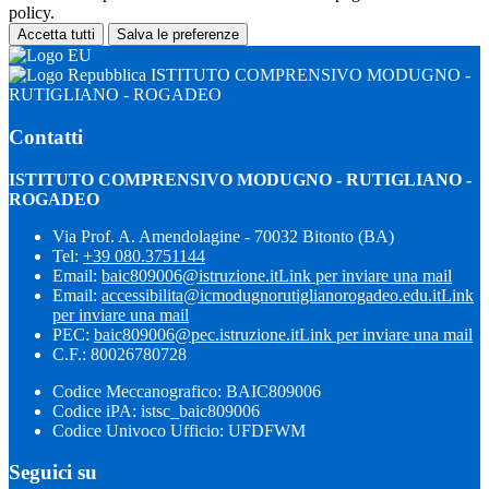
policy.
Accetta tutti
Salva le preferenze
ISTITUTO COMPRENSIVO MODUGNO -
RUTIGLIANO - ROGADEO
Contatti
ISTITUTO COMPRENSIVO MODUGNO - RUTIGLIANO -
ROGADEO
Via Prof. A. Amendolagine - 70032 Bitonto (BA)
Tel:
+39 080.3751144
Email:
baic809006@istruzione.it
Link per inviare una mail
Email:
accessibilita@icmodugnorutiglianorogadeo.edu.it
Link
per inviare una mail
PEC:
baic809006@pec.istruzione.it
Link per inviare una mail
C.F.: 80026780728
Codice Meccanografico: BAIC809006
Codice iPA: istsc_baic809006
Codice Univoco Ufficio: UFDFWM
Seguici su