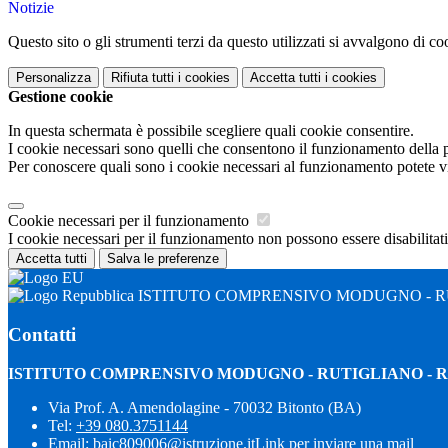
Notizie
Questo sito o gli strumenti terzi da questo utilizzati si avvalgono di coo
Personalizza
Rifiuta tutti
i cookies
Accetta tutti
i cookies
Gestione cookie
In questa schermata è possibile scegliere quali cookie consentire.
I cookie necessari sono quelli che consentono il funzionamento della pi
Per conoscere quali sono i cookie necessari al funzionamento potete v
Cookie necessari per il funzionamento
I cookie necessari per il funzionamento non possono essere disabilitati.
Accetta tutti
Salva le preferenze
ISTITUTO COMPRENSIVO MODUGNO - R
Contatti
ISTITUTO COMPRENSIVO MODUGNO - RUTIGLIANO -
Via Prof. A. Amendolagine - 70032 Bitonto (BA)
Tel:
+39 080.3751144
Email:
baic809006@istruzione.it
Link per inviare una mail