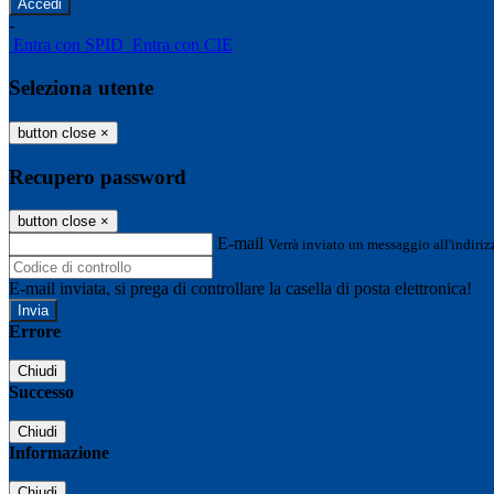
-
Entra con SPID
Entra con CIE
Seleziona utente
button close
×
Recupero password
button close
×
E-mail
Verrà inviato un messaggio all'indirizz
E-mail inviata, si prega di controllare la casella di posta elettronica!
Errore
Chiudi
Successo
Chiudi
Informazione
Chiudi