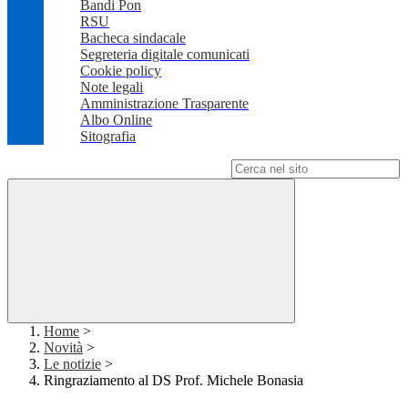
Bandi Pon
RSU
Bacheca sindacale
Segreteria digitale comunicati
Cookie policy
Note legali
Amministrazione Trasparente
Albo Online
Sitografia
Campo di ricerca per le pagine del sito
Home
>
Novità
>
Le notizie
>
Ringraziamento al DS Prof. Michele Bonasia