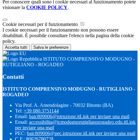
Per conoscere quali sono i cookie necessari al funzionamento potete
visionare la
COOKIE POLICY
.
Cookie necessari per il funzionamento
I cookie necessari per il funzionamento non possono essere
disabilitati. È possibile consultare l'elenco nella pagina della cookie
policy.
Accetta tutti
Salva le preferenze
ISTITUTO COMPRENSIVO MODUGNO -
RUTIGLIANO - ROGADEO
Contatti
ISTITUTO COMPRENSIVO MODUGNO - RUTIGLIANO -
ROGADEO
Via Prof. A. Amendolagine - 70032 Bitonto (BA)
Tel:
+39 080.3751144
Email:
baic809006@istruzione.it
Link per inviare una mail
Email:
accessibilita@icmodugnorutiglianorogadeo.edu.it
Link
per inviare una mail
PEC:
baic809006@pec.istruzione.it
Link per inviare una mail
C.F.: 80026780728