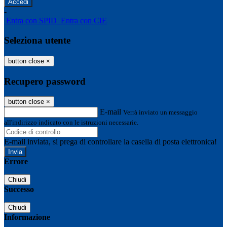
-
Entra con SPID
Entra con CIE
Seleziona utente
button close
×
Recupero password
button close
×
E-mail
Verrà inviato un messaggio
all'indirizzo indicato con le istruzioni necessarie.
E-mail inviata, si prega di controllare la casella di posta elettronica!
Errore
Chiudi
Successo
Chiudi
Informazione