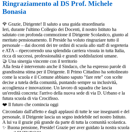
Ringraziamento al DS Prof. Michele
Bonasia
🌹 Grazie, Dirigente! Il saluto a una guida straordinaria
Ieri, durante l'ultimo Collegio dei Docenti, il nostro Istituto ha
salutato con profonda commozione il Dirigente Scolastico, giunto al
meritato pensionamento. Il Preside ha voluto ringraziare tutto il
personale – dai docenti dei tre ordini di scuola allo staff di segreteria
e ATA – ripercorrendo una splendida carriera vissuta in tutta Italia,
ricca di successi, professionalità e grandi soddisfazioni umane.
🤝 Una sinergia vincente con il territorio
Alla festa è intervenuto anche il Sindaco, che ha espresso parole di
grandissima stima per il Dirigente. Il Primo Cittadino ha sottolineato
come la scuola e il Comune abbiano saputo "fare rete" con scelte
decise a tutela della comunità, puntando sempre su inclusività,
accoglienza e innovazione. Un lavoro di squadra che lascia
un'eredità concreta: l'arrivo della nuova sede di via D. Urbano e la
futura scuola di via Crocifisso.
❤️ Il futuro che comincia oggi
Circondato dall'affetto e dagli applausi di tutte le sue insegnanti e del
personale, il Dirigente lascia un segno indelebile nel nostro Istituto.
A lui va il grazie più grande da parte di tutta la comunità scolastica.
✨ Buona pensione, Preside! Grazie per aver guidato la nostra scuola