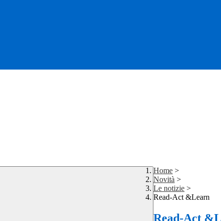
Home
>
Novità
>
Le notizie
>
Read-Act &Learn
Read-Act &L