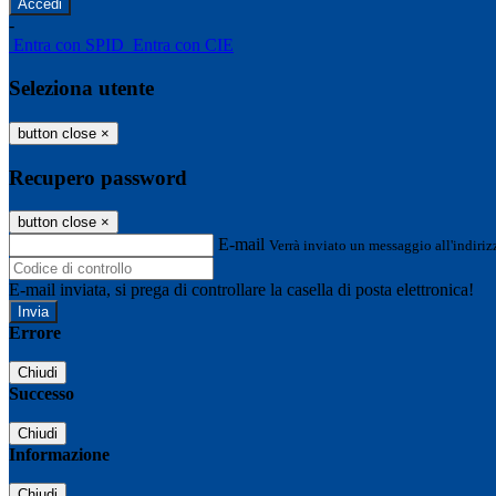
-
Entra con SPID
Entra con CIE
Seleziona utente
button close
×
Recupero password
button close
×
E-mail
Verrà inviato un messaggio all'indirizz
E-mail inviata, si prega di controllare la casella di posta elettronica!
Errore
Chiudi
Successo
Chiudi
Informazione
Chiudi