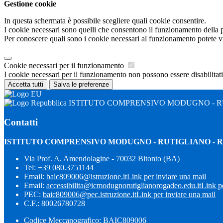
Gestione cookie
In questa schermata è possibile scegliere quali cookie consentire.
I cookie necessari sono quelli che consentono il funzionamento della pi
Per conoscere quali sono i cookie necessari al funzionamento potete v
Cookie necessari per il funzionamento
I cookie necessari per il funzionamento non possono essere disabilitati.
Accetta tutti
Salva le preferenze
ISTITUTO COMPRENSIVO MODUGNO - R
Contatti
ISTITUTO COMPRENSIVO MODUGNO - RUTIGLIANO -
Via Prof. A. Amendolagine - 70032 Bitonto (BA)
Tel:
+39 080.3751144
Email:
baic809006@istruzione.it
Link per inviare una mail
Email:
accessibilita@icmodugnorutiglianorogadeo.edu.it
Link p
PEC:
baic809006@pec.istruzione.it
Link per inviare una mail
C.F.: 80026780728
Codice Meccanografico: BAIC809006