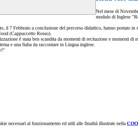
Nel mese di Novembre 
modulo di Inglese "Re
, il 7 Febbraio a conclusione del percorso didattico, hanno portato in sc
 Hood (Cappuccetto Rosso).
atizzazione è stata ben scandita da momenti di recitazione e momenti di 
 tema e una fiaba da raccontare in Lingua inglese.
e!"
kie necessari al funzionamento ed utili alle finalità illustrate nella
COO