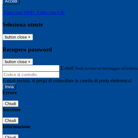
-
Entra con SPID
Entra con CIE
Seleziona utente
button close
×
Recupero password
button close
×
E-mail
Verrà inviato un messaggio all'indirizz
E-mail inviata, si prega di controllare la casella di posta elettronica!
Errore
Chiudi
Successo
Chiudi
Informazione
Chiudi