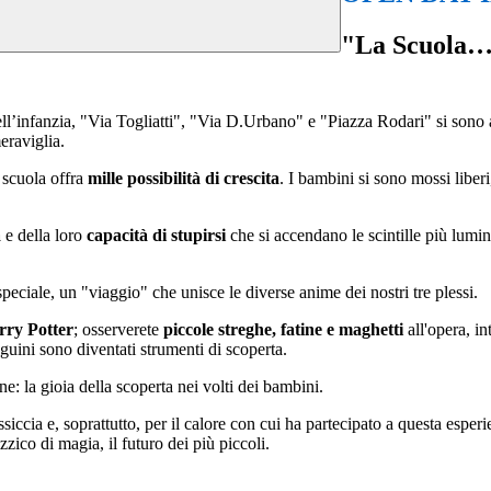
"La Scuola… 
dell’infanzia, "Via Togliatti", "Via D.Urbano" e "Piazza Rodari" si sono
eraviglia.
a scuola offra
mille possibilità di crescita
. I bambini si sono mossi liber
a
e della loro
capacità di stupirsi
che si accendano le scintille più lumin
peciale, un "viaggio" che unisce le diverse anime dei nostri tre plessi.
rry Potter
; osserverete
piccole streghe, fatine e maghetti
all'opera, in
nguini sono diventati strumenti di scoperta.
e: la gioia della scoperta nei volti dei bambini.
siccia e, soprattutto, per il calore con cui ha partecipato a questa espe
zico di magia, il futuro dei più piccoli.