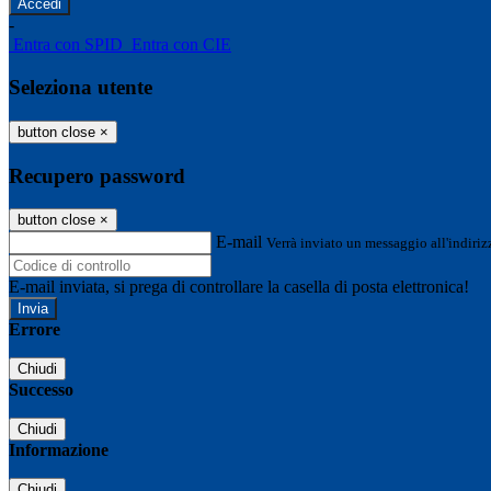
-
Entra con SPID
Entra con CIE
Seleziona utente
button close
×
Recupero password
button close
×
E-mail
Verrà inviato un messaggio all'indirizz
E-mail inviata, si prega di controllare la casella di posta elettronica!
Errore
Chiudi
Successo
Chiudi
Informazione
Chiudi