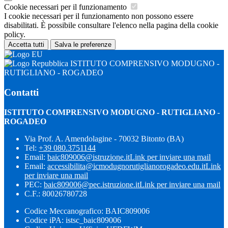
Cookie necessari per il funzionamento
I cookie necessari per il funzionamento non possono essere
disabilitati. È possibile consultare l'elenco nella pagina della cookie
policy.
Accetta tutti
Salva le preferenze
ISTITUTO COMPRENSIVO MODUGNO -
RUTIGLIANO - ROGADEO
Contatti
ISTITUTO COMPRENSIVO MODUGNO - RUTIGLIANO -
ROGADEO
Via Prof. A. Amendolagine - 70032 Bitonto (BA)
Tel:
+39 080.3751144
Email:
baic809006@istruzione.it
Link per inviare una mail
Email:
accessibilita@icmodugnorutiglianorogadeo.edu.it
Link
per inviare una mail
PEC:
baic809006@pec.istruzione.it
Link per inviare una mail
C.F.: 80026780728
Codice Meccanografico: BAIC809006
Codice iPA: istsc_baic809006