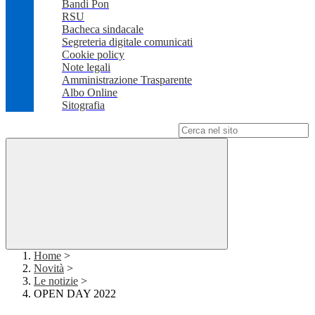
Bandi Pon
RSU
Bacheca sindacale
Segreteria digitale comunicati
Cookie policy
Note legali
Amministrazione Trasparente
Albo Online
Sitografia
Campo di ricerca per le pagine del sito
Home
>
Novità
>
Le notizie
>
OPEN DAY 2022