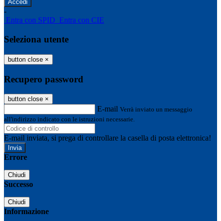
-
Entra con SPID
Entra con CIE
Seleziona utente
button close
×
Recupero password
button close
×
E-mail
Verrà inviato un messaggio
all'indirizzo indicato con le istruzioni necessarie.
E-mail inviata, si prega di controllare la casella di posta elettronica!
Errore
Chiudi
Successo
Chiudi
Informazione