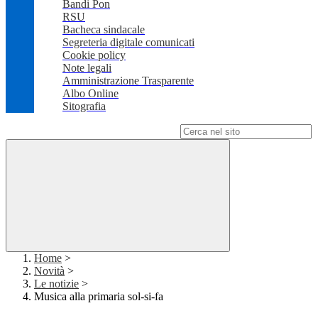
Bandi Pon
RSU
Bacheca sindacale
Segreteria digitale comunicati
Cookie policy
Note legali
Amministrazione Trasparente
Albo Online
Sitografia
Campo di ricerca per le pagine del sito
Home
>
Novità
>
Le notizie
>
Musica alla primaria sol-si-fa