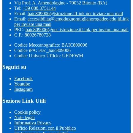
Via Prof. A. Amendolagine - 70032 Bitonto (BA)
Tel:
+39 080.3751144
Email:
baic809006@istruzione.it
Link per inviare una mail
Email:
accessibilita@icmodugnorutiglianorogadeo.edu.it
Link
per inviare una mail
PEC:
baic809006@pec.istruzione.it
Link per inviare una mail
C.F.: 80026780728
Codice Meccanografico: BAIC809006
Codice iPA: istsc_baic809006
Codice Univoco Ufficio: UFDFWM
Seguici su
Facebook
Youtube
Instagram
Sezione Link Utili
Cookie policy
Note legali
Informativa Privacy
Ufficio Relazioni con il Pubblico