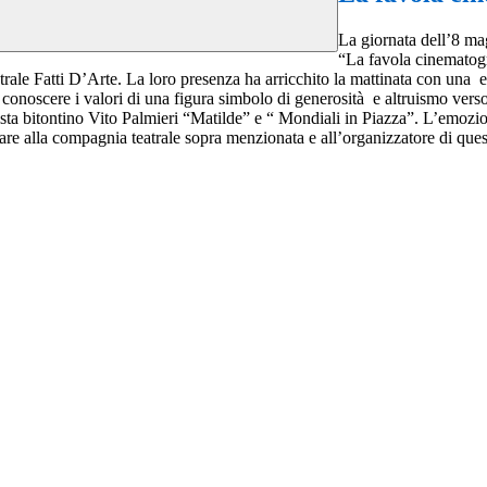
La giornata dell’8 mag
“La favola cinematogr
le Fatti D’Arte. La loro presenza ha arricchito la mattinata con una em
 conoscere i valori di una figura simbolo di generosità e altruismo vers
sta bitontino Vito Palmieri “Matilde” e “ Mondiali in Piazza”. L’emozio
are alla compagnia teatrale sopra menzionata e all’organizzatore di que