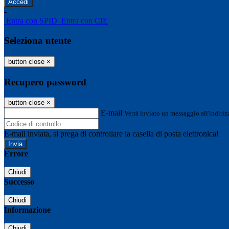
-
Entra con SPID
Entra con CIE
Seleziona utente
button close
×
Recupero password
button close
×
E-mail
Verrà inviato un messaggio all'indirizz
E-mail inviata, si prega di controllare la casella di posta elettronica!
Errore
Chiudi
Successo
Chiudi
Informazione
Chiudi