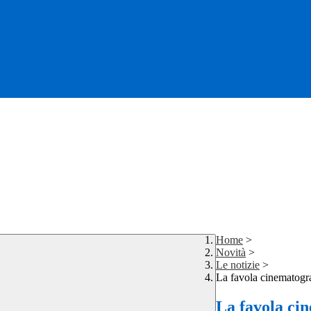
Home
>
Novità
>
Le notizie
>
La favola cinematogr
La favola ci