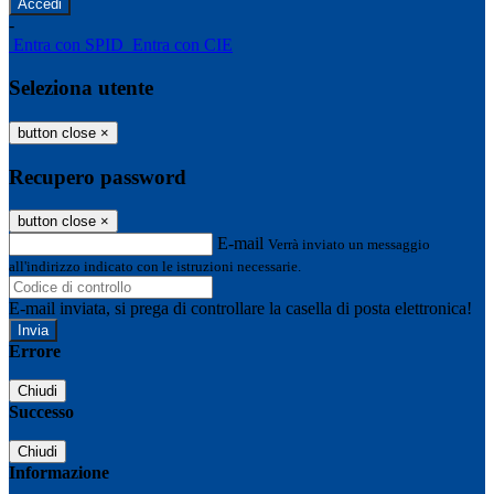
-
Entra con SPID
Entra con CIE
Seleziona utente
button close
×
Recupero password
button close
×
E-mail
Verrà inviato un messaggio
all'indirizzo indicato con le istruzioni necessarie.
E-mail inviata, si prega di controllare la casella di posta elettronica!
Errore
Chiudi
Successo
Chiudi
Informazione