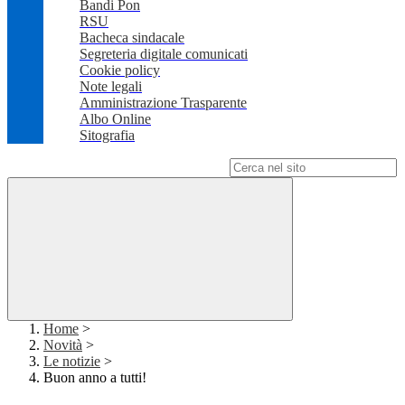
Bandi Pon
RSU
Bacheca sindacale
Segreteria digitale comunicati
Cookie policy
Note legali
Amministrazione Trasparente
Albo Online
Sitografia
Campo di ricerca per le pagine del sito
Home
>
Novità
>
Le notizie
>
Buon anno a tutti!