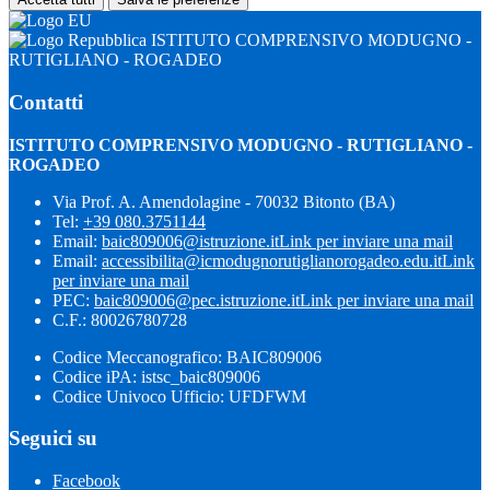
ISTITUTO COMPRENSIVO MODUGNO -
RUTIGLIANO - ROGADEO
Contatti
ISTITUTO COMPRENSIVO MODUGNO - RUTIGLIANO -
ROGADEO
Via Prof. A. Amendolagine - 70032 Bitonto (BA)
Tel:
+39 080.3751144
Email:
baic809006@istruzione.it
Link per inviare una mail
Email:
accessibilita@icmodugnorutiglianorogadeo.edu.it
Link
per inviare una mail
PEC:
baic809006@pec.istruzione.it
Link per inviare una mail
C.F.: 80026780728
Codice Meccanografico: BAIC809006
Codice iPA: istsc_baic809006
Codice Univoco Ufficio: UFDFWM
Seguici su
Facebook