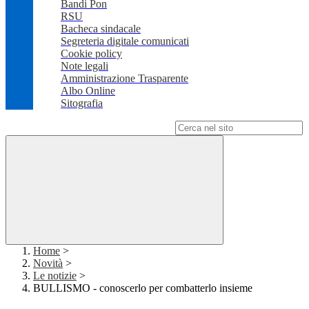
Bandi Pon
RSU
Bacheca sindacale
Segreteria digitale comunicati
Cookie policy
Note legali
Amministrazione Trasparente
Albo Online
Sitografia
Campo di ricerca per le pagine del sito
Home
>
Novità
>
Le notizie
>
BULLISMO - conoscerlo per combatterlo insieme