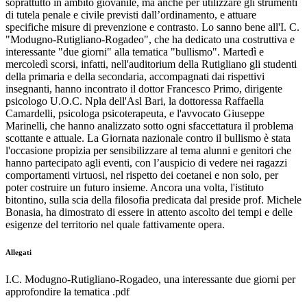
soprattutto in ambito giovanile, ma anche per utilizzare gli strumenti
di tutela penale e civile previsti dall’ordinamento, e attuare
specifiche misure di prevenzione e contrasto. Lo sanno bene all'I. C.
"Modugno-Rutigliano-Rogadeo", che ha dedicato una costruttiva e
interessante "due giorni" alla tematica "bullismo". Martedì e
mercoledì scorsi, infatti, nell'auditorium della Rutigliano gli studenti
della primaria e della secondaria, accompagnati dai rispettivi
insegnanti, hanno incontrato il dottor Francesco Primo, dirigente
psicologo U.O.C. Npla dell'Asl Bari, la dottoressa Raffaella
Camardelli, psicologa psicoterapeuta, e l'avvocato Giuseppe
Marinelli, che hanno analizzato sotto ogni sfaccettatura il problema
scottante e attuale. La Giornata nazionale contro il bullismo è stata
l'occasione propizia per sensibilizzare al tema alunni e genitori che
hanno partecipato agli eventi, con l’auspicio di vedere nei ragazzi
comportamenti virtuosi, nel rispetto dei coetanei e non solo, per
poter costruire un futuro insieme. Ancora una volta, l'istituto
bitontino, sulla scia della filosofia predicata dal preside prof. Michele
Bonasia, ha dimostrato di essere in attento ascolto dei tempi e delle
esigenze del territorio nel quale fattivamente opera.
Allegati
I.C. Modugno-Rutigliano-Rogadeo, una interessante due giorni per
approfondire la tematica .pdf