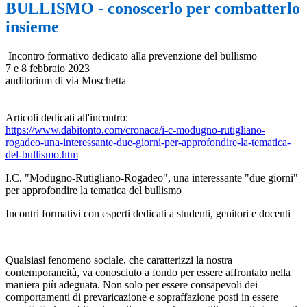
BULLISMO - conoscerlo per combatterlo
insieme
Incontro formativo dedicato alla prevenzione del bullismo
7 e 8 febbraio 2023
auditorium di via Moschetta
Articoli dedicati all'incontro:
https://www.dabitonto.com/cronaca/i-c-modugno-rutigliano-
rogadeo-una-interessante-due-giorni-per-approfondire-la-tematica-
del-bullismo.htm
I.C. "Modugno-Rutigliano-Rogadeo", una interessante "due giorni"
per approfondire la tematica del bullismo
Incontri formativi con esperti dedicati a studenti, genitori e docenti
Qualsiasi fenomeno sociale, che caratterizzi la nostra
contemporaneità, va conosciuto a fondo per essere affrontato nella
maniera più adeguata. Non solo per essere consapevoli dei
comportamenti di prevaricazione e sopraffazione posti in essere