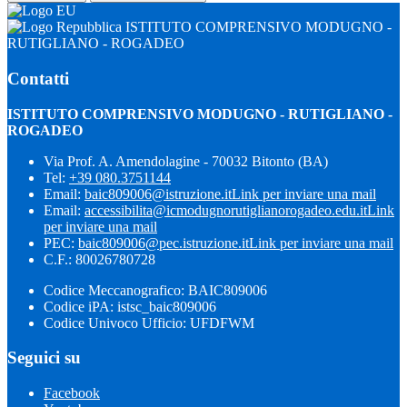
ISTITUTO COMPRENSIVO MODUGNO -
RUTIGLIANO - ROGADEO
Contatti
ISTITUTO COMPRENSIVO MODUGNO - RUTIGLIANO -
ROGADEO
Via Prof. A. Amendolagine - 70032 Bitonto (BA)
Tel:
+39 080.3751144
Email:
baic809006@istruzione.it
Link per inviare una mail
Email:
accessibilita@icmodugnorutiglianorogadeo.edu.it
Link
per inviare una mail
PEC:
baic809006@pec.istruzione.it
Link per inviare una mail
C.F.: 80026780728
Codice Meccanografico: BAIC809006
Codice iPA: istsc_baic809006
Codice Univoco Ufficio: UFDFWM
Seguici su
Facebook