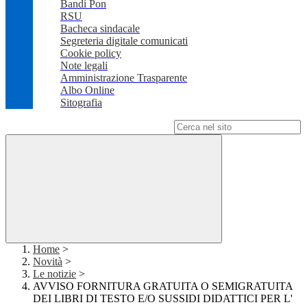
Bandi Pon
RSU
Bacheca sindacale
Segreteria digitale comunicati
Cookie policy
Note legali
Amministrazione Trasparente
Albo Online
Sitografia
Campo di ricerca per le pagine del sito
Home
>
Novità
>
Le notizie
>
AVVISO FORNITURA GRATUITA O SEMIGRATUITA
DEI LIBRI DI TESTO E/O SUSSIDI DIDATTICI PER L'