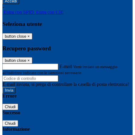
-
Entra con SPID
Entra con CIE
Seleziona utente
button close
×
Recupero password
button close
×
E-mail
Verrà inviato un messaggio
all'indirizzo indicato con le istruzioni necessarie.
E-mail inviata, si prega di controllare la casella di posta elettronica!
Errore
Chiudi
Successo
Chiudi
Informazione