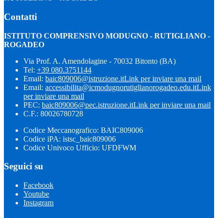
Contatti
ISTITUTO COMPRENSIVO MODUGNO - RUTIGLIANO -
ROGADEO
Via Prof. A. Amendolagine - 70032 Bitonto (BA)
Tel:
+39 080.3751144
Email:
baic809006@istruzione.it
Link per inviare una mail
Email:
accessibilita@icmodugnorutiglianorogadeo.edu.it
Link
per inviare una mail
PEC:
baic809006@pec.istruzione.it
Link per inviare una mail
C.F.: 80026780728
Codice Meccanografico: BAIC809006
Codice iPA: istsc_baic809006
Codice Univoco Ufficio: UFDFWM
Seguici su
Facebook
Youtube
Instagram