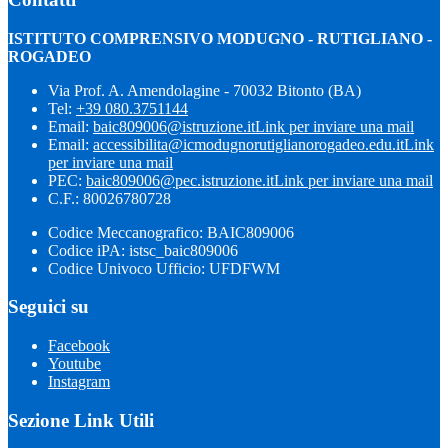
ISTITUTO COMPRENSIVO MODUGNO - RUTIGLIANO -
ROGADEO
Via Prof. A. Amendolagine - 70032 Bitonto (BA)
Tel:
+39 080.3751144
Email:
baic809006@istruzione.it
Link per inviare una mail
Email:
accessibilita@icmodugnorutiglianorogadeo.edu.it
Link
per inviare una mail
PEC:
baic809006@pec.istruzione.it
Link per inviare una mail
C.F.: 80026780728
Codice Meccanografico: BAIC809006
Codice iPA: istsc_baic809006
Codice Univoco Ufficio: UFDFWM
Seguici su
Facebook
Youtube
Instagram
Sezione Link Utili