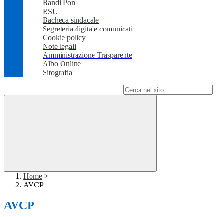
Bandi Pon
RSU
Bacheca sindacale
Segreteria digitale comunicati
Cookie policy
Note legali
Amministrazione Trasparente
Albo Online
Sitografia
Campo di ricerca per le pagine del sito
Home
>
AVCP
AVCP