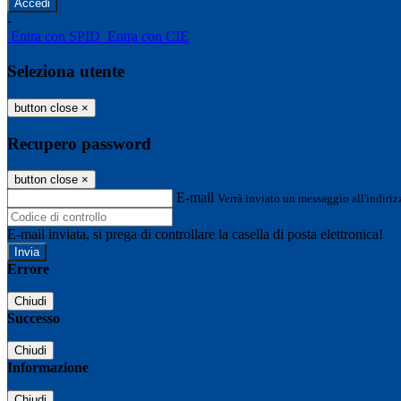
-
Entra con SPID
Entra con CIE
Seleziona utente
button close
×
Recupero password
button close
×
E-mail
Verrà inviato un messaggio all'indirizz
E-mail inviata, si prega di controllare la casella di posta elettronica!
Errore
Chiudi
Successo
Chiudi
Informazione
Chiudi