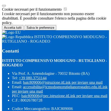
Cookie necessari per il funzionamento
I cookie necessari per il funzionamento non possono essere
disabilitati. È possibile consultare l'elenco nella pagina della cookie
policy.
Accetta tutti
Salva le preferenze
ISTITUTO COMPRENSIVO MODUGNO -
RUTIGLIANO - ROGADEO
Contatti
ISTITUTO COMPRENSIVO MODUGNO - RUTIGLIANO -
ROGADEO
Via Prof. A. Amendolagine - 70032 Bitonto (BA)
Tel:
+39 080.3751144
Email:
baic809006@istruzione.it
Link per inviare una mail
Email:
accessibilita@icmodugnorutiglianorogadeo.edu.it
Link
per inviare una mail
PEC:
baic809006@pec.istruzione.it
Link per inviare una mail
C.F.: 80026780728
Codice Meccanografico: BAIC809006