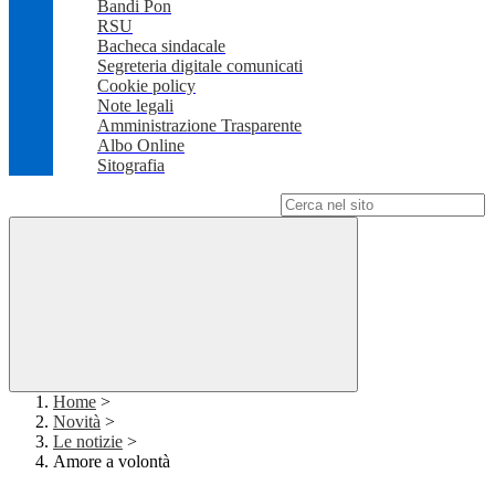
Bandi Pon
RSU
Bacheca sindacale
Segreteria digitale comunicati
Cookie policy
Note legali
Amministrazione Trasparente
Albo Online
Sitografia
Campo di ricerca per le pagine del sito
Home
>
Novità
>
Le notizie
>
Amore a volontà