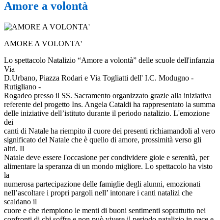
Amore a volontà
AMORE A VOLONTA'
Lo spettacolo Natalizio “Amore a volontà” delle scuole dell'infanzia
Via
D.Urbano, Piazza Rodari e Via Togliatti dell' I.C. Modugno -
Rutigliano -
Rogadeo presso il SS. Sacramento organizzato grazie alla iniziativa
referente del progetto Ins. Angela Cataldi ha rappresentato la summa
delle iniziative dell’istituto durante il periodo natalizio. L'emozione
dei
canti di Natale ha riempito il cuore dei presenti richiamandoli al vero
significato del Natale che è quello di amore, prossimità verso gli
altri. Il
Natale deve essere l'occasione per condividere gioie e serenità, per
alimentare la speranza di un mondo migliore. Lo spettacolo ha visto
la
numerosa partecipazione delle famiglie degli alunni, emozionati
nell’ascoltare i propri pargoli nell’ intonare i canti natalizi che
scaldano il
cuore e che riempiono le menti di buoni sentimenti soprattutto nei
confronti di chi soffre e non può vivere il periodo natalizio in pace e