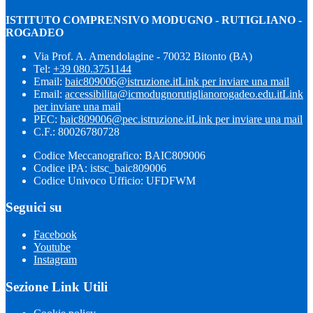
ISTITUTO COMPRENSIVO MODUGNO - RUTIGLIANO -
ROGADEO
Via Prof. A. Amendolagine - 70032 Bitonto (BA)
Tel:
+39 080.3751144
Email:
baic809006@istruzione.it
Link per inviare una mail
Email:
accessibilita@icmodugnorutiglianorogadeo.edu.it
Link
per inviare una mail
PEC:
baic809006@pec.istruzione.it
Link per inviare una mail
C.F.: 80026780728
Codice Meccanografico: BAIC809006
Codice iPA: istsc_baic809006
Codice Univoco Ufficio: UFDFWM
Seguici su
Facebook
Youtube
Instagram
Sezione Link Utili