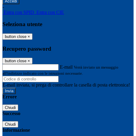
-
Entra con SPID
Entra con CIE
Seleziona utente
button close
×
Recupero password
button close
×
E-mail
Verrà inviato un messaggio
all'indirizzo indicato con le istruzioni necessarie.
E-mail inviata, si prega di controllare la casella di posta elettronica!
Errore
Chiudi
Successo
Chiudi
Informazione