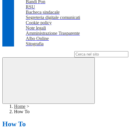
Bandi Pon
RSU
Bacheca sindacale
Segreteria digitale comunicati
Cookie policy
Note legali
Amministrazione Trasparente
Albo Online
Sitografia
Campo di ricerca per le pagine del sito
Home
>
How To
How To