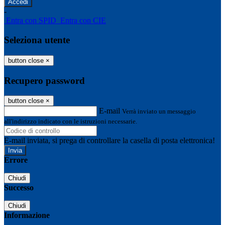
-
Entra con SPID
Entra con CIE
Seleziona utente
button close
×
Recupero password
button close
×
E-mail
Verrà inviato un messaggio
all'indirizzo indicato con le istruzioni necessarie.
E-mail inviata, si prega di controllare la casella di posta elettronica!
Errore
Chiudi
Successo
Chiudi
Informazione