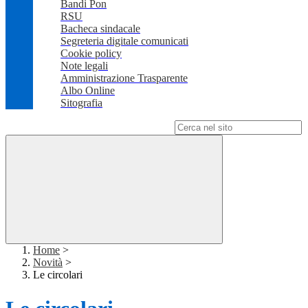
Bandi Pon
RSU
Bacheca sindacale
Segreteria digitale comunicati
Cookie policy
Note legali
Amministrazione Trasparente
Albo Online
Sitografia
Campo di ricerca per le pagine del sito
Home
>
Novità
>
Le circolari