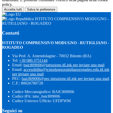
policy.
Accetta tutti
Salva le preferenze
ISTITUTO COMPRENSIVO MODUGNO -
RUTIGLIANO - ROGADEO
Contatti
ISTITUTO COMPRENSIVO MODUGNO - RUTIGLIANO -
ROGADEO
Via Prof. A. Amendolagine - 70032 Bitonto (BA)
Tel:
+39 080.3751144
Email:
baic809006@istruzione.it
Link per inviare una mail
Email:
accessibilita@icmodugnorutiglianorogadeo.edu.it
Link
per inviare una mail
PEC:
baic809006@pec.istruzione.it
Link per inviare una mail
C.F.: 80026780728
Codice Meccanografico: BAIC809006
Codice iPA: istsc_baic809006
Codice Univoco Ufficio: UFDFWM
Seguici su