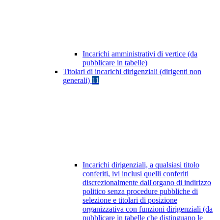
Incarichi amministrativi di vertice (da
pubblicare in tabelle)
Titolari di incarichi dirigenziali (dirigenti non
generali)
11
Incarichi dirigenziali, a qualsiasi titolo
conferiti, ivi inclusi quelli conferiti
discrezionalmente dall'organo di indirizzo
politico senza procedure pubbliche di
selezione e titolari di posizione
organizzativa con funzioni dirigenziali (da
pubblicare in tabelle che distinguano le