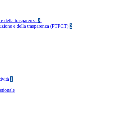
 e della trasparenza
2
rruzione e della trasparenza (PTPCT)
2
tività
1
stionale