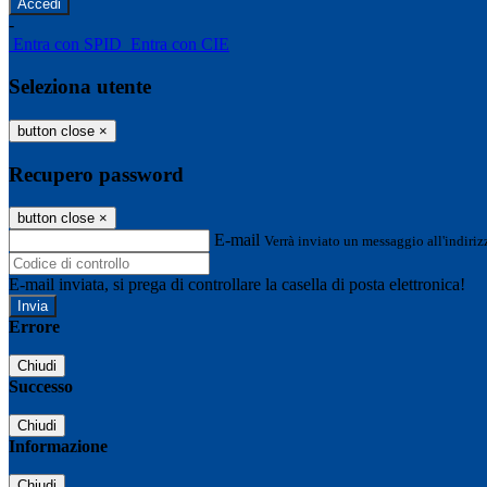
-
Entra con SPID
Entra con CIE
Seleziona utente
button close
×
Recupero password
button close
×
E-mail
Verrà inviato un messaggio all'indirizz
E-mail inviata, si prega di controllare la casella di posta elettronica!
Errore
Chiudi
Successo
Chiudi
Informazione
Chiudi