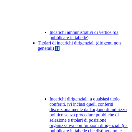
Incarichi amministrativi di vertice (da
pubblicare in tabelle)
Titolari di incarichi dirigenziali (dirigenti non
generali)
11
Incarichi dirigenziali, a qualsiasi titolo
conferiti, ivi inclusi quelli conferiti
discrezionalmente dall'organo di indirizzo
politico senza procedure pubbliche di
selezione e titolari di posizione
organizzativa con funzioni dirigenziali (da
pubblicare in tabelle che distinguano le