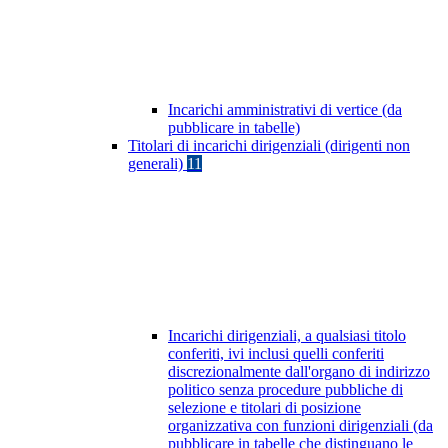
Incarichi amministrativi di vertice (da
pubblicare in tabelle)
Titolari di incarichi dirigenziali (dirigenti non
generali)
11
Incarichi dirigenziali, a qualsiasi titolo
conferiti, ivi inclusi quelli conferiti
discrezionalmente dall'organo di indirizzo
politico senza procedure pubbliche di
selezione e titolari di posizione
organizzativa con funzioni dirigenziali (da
pubblicare in tabelle che distinguano le