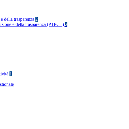
 e della trasparenza
2
rruzione e della trasparenza (PTPCT)
2
tività
1
stionale