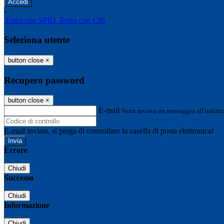
-
Entra con SPID
Entra con CIE
Seleziona utente
button close
×
Recupero password
button close
×
E-mail
Verrà inviato un messaggio all'indirizz
E-mail inviata, si prega di controllare la casella di posta elettronica!
Errore
Chiudi
Successo
Chiudi
Informazione
Chiudi