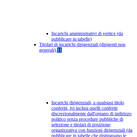
Incarichi amministrativi di vertice (da
pubblicare in tabelle)
Titolari di incarichi dirigenziali (dirigenti non
generali)
11
Incarichi dirigenziali, a qualsiasi titolo
conferiti, ivi inclusi quelli conferiti
discrezionalmente dall'organo di indirizzo
politico senza procedure pubbliche di
selezione e titolari di posizione
organizzativa con funzioni dirigenziali (da
pubblicare in tabelle che distinguano le