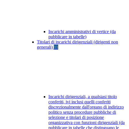
Incarichi amministrativi di vertice (da
pubblicare in tabelle)
Titolari di incarichi dirigenziali (dirigenti non
generali)
11
Incarichi dirigenziali, a qualsiasi titolo
conferiti, ivi inclusi quelli conferiti
discrezionalmente dall'organo di indirizzo
politico senza procedure pubbliche di
selezione e titolari di posizione
organizzativa con funzioni dirigenziali (da
pubblicare in tabelle che distinguano le