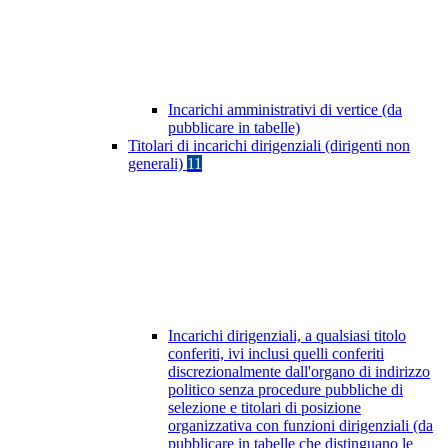
Incarichi amministrativi di vertice (da
pubblicare in tabelle)
Titolari di incarichi dirigenziali (dirigenti non
generali)
11
Incarichi dirigenziali, a qualsiasi titolo
conferiti, ivi inclusi quelli conferiti
discrezionalmente dall'organo di indirizzo
politico senza procedure pubbliche di
selezione e titolari di posizione
organizzativa con funzioni dirigenziali (da
pubblicare in tabelle che distinguano le