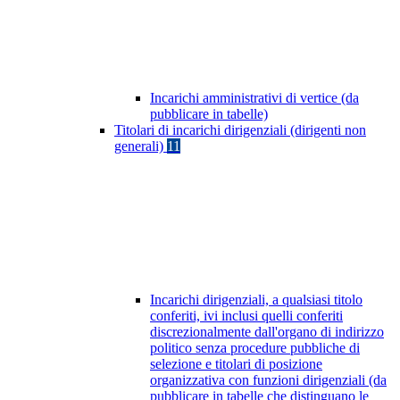
Incarichi amministrativi di vertice (da
pubblicare in tabelle)
Titolari di incarichi dirigenziali (dirigenti non
generali)
11
Incarichi dirigenziali, a qualsiasi titolo
conferiti, ivi inclusi quelli conferiti
discrezionalmente dall'organo di indirizzo
politico senza procedure pubbliche di
selezione e titolari di posizione
organizzativa con funzioni dirigenziali (da
pubblicare in tabelle che distinguano le