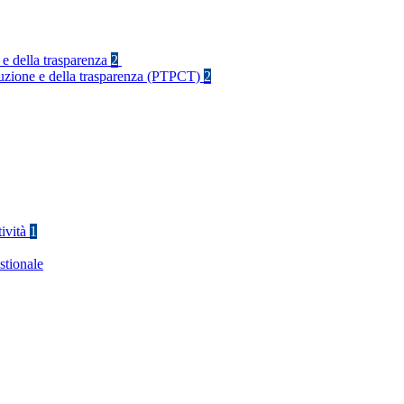
 e della trasparenza
2
rruzione e della trasparenza (PTPCT)
2
tività
1
stionale