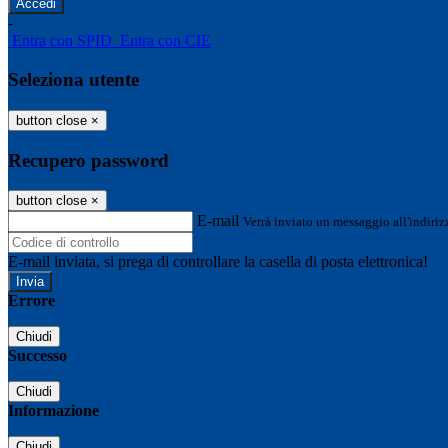
-
Entra con SPID
Entra con CIE
Seleziona utente
button close
×
Recupero password
button close
×
E-mail
Verrà inviato un messaggio all'indirizz
E-mail inviata, si prega di controllare la casella di posta elettronica!
Errore
Chiudi
Successo
Chiudi
Informazione
Chiudi