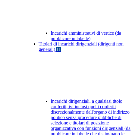
Incarichi amministrativi di vertice (da
pubblicare in tabelle)
Titolari di incarichi dirigenziali (dirigenti non
generali)
11
Incarichi dirigenziali, a qualsiasi titolo
conferiti, ivi inclusi quelli conferiti
discrezionalmente dall'organo di indirizzo
politico senza procedure pubbliche di
selezione e titolari di posizione
organizzativa con funzioni dirigenziali (da
pubblicare in tabelle che distinguano le