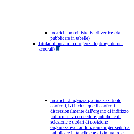
Incarichi amministrativi di vertice (da
pubblicare in tabelle)
Titolari di incarichi dirigenziali (dirigenti non
generali)
11
Incarichi dirigenziali, a qualsiasi titolo
conferiti, ivi inclusi quelli conferiti
discrezionalmente dall'organo di indirizzo
politico senza procedure pubbliche di
selezione e titolari di posizione
organizzativa con funzioni dirigenziali (da
pubblicare in tabelle che distinguano le