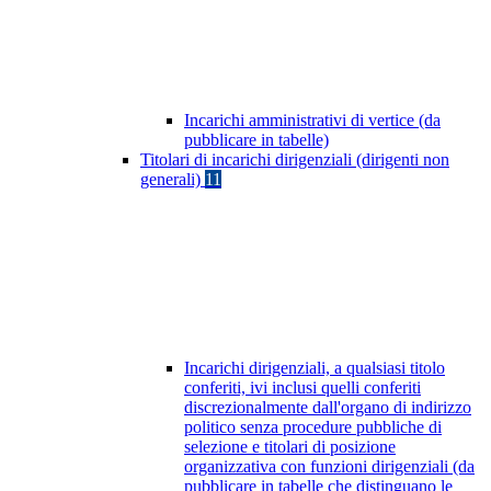
Incarichi amministrativi di vertice (da
pubblicare in tabelle)
Titolari di incarichi dirigenziali (dirigenti non
generali)
11
Incarichi dirigenziali, a qualsiasi titolo
conferiti, ivi inclusi quelli conferiti
discrezionalmente dall'organo di indirizzo
politico senza procedure pubbliche di
selezione e titolari di posizione
organizzativa con funzioni dirigenziali (da
pubblicare in tabelle che distinguano le