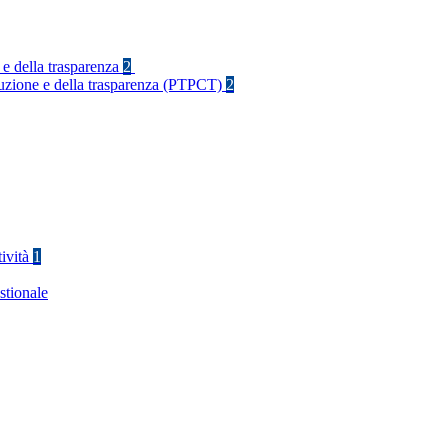
 e della trasparenza
2
rruzione e della trasparenza (PTPCT)
2
tività
1
stionale