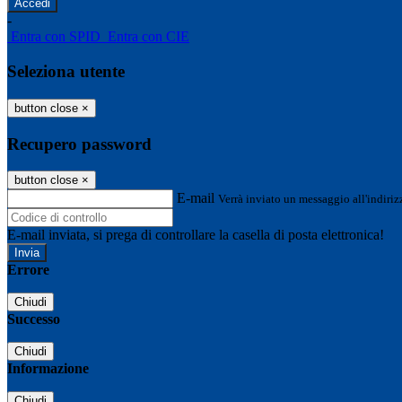
-
Entra con SPID
Entra con CIE
Seleziona utente
button close
×
Recupero password
button close
×
E-mail
Verrà inviato un messaggio all'indirizz
E-mail inviata, si prega di controllare la casella di posta elettronica!
Errore
Chiudi
Successo
Chiudi
Informazione
Chiudi