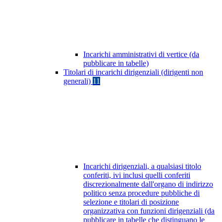
Incarichi amministrativi di vertice (da
pubblicare in tabelle)
Titolari di incarichi dirigenziali (dirigenti non
generali)
11
Incarichi dirigenziali, a qualsiasi titolo
conferiti, ivi inclusi quelli conferiti
discrezionalmente dall'organo di indirizzo
politico senza procedure pubbliche di
selezione e titolari di posizione
organizzativa con funzioni dirigenziali (da
pubblicare in tabelle che distinguano le