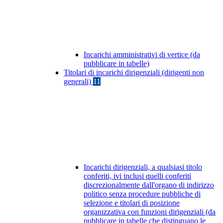
Incarichi amministrativi di vertice (da
pubblicare in tabelle)
Titolari di incarichi dirigenziali (dirigenti non
generali)
11
Incarichi dirigenziali, a qualsiasi titolo
conferiti, ivi inclusi quelli conferiti
discrezionalmente dall'organo di indirizzo
politico senza procedure pubbliche di
selezione e titolari di posizione
organizzativa con funzioni dirigenziali (da
pubblicare in tabelle che distinguano le