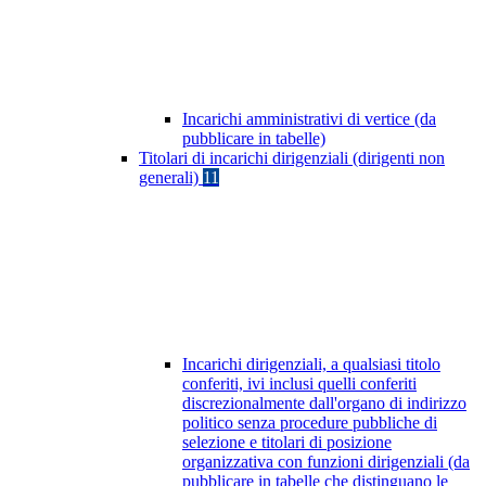
Incarichi amministrativi di vertice (da
pubblicare in tabelle)
Titolari di incarichi dirigenziali (dirigenti non
generali)
11
Incarichi dirigenziali, a qualsiasi titolo
conferiti, ivi inclusi quelli conferiti
discrezionalmente dall'organo di indirizzo
politico senza procedure pubbliche di
selezione e titolari di posizione
organizzativa con funzioni dirigenziali (da
pubblicare in tabelle che distinguano le