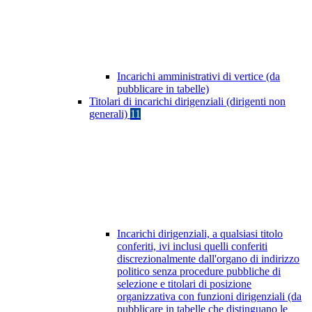
Incarichi amministrativi di vertice (da
pubblicare in tabelle)
Titolari di incarichi dirigenziali (dirigenti non
generali)
11
Incarichi dirigenziali, a qualsiasi titolo
conferiti, ivi inclusi quelli conferiti
discrezionalmente dall'organo di indirizzo
politico senza procedure pubbliche di
selezione e titolari di posizione
organizzativa con funzioni dirigenziali (da
pubblicare in tabelle che distinguano le