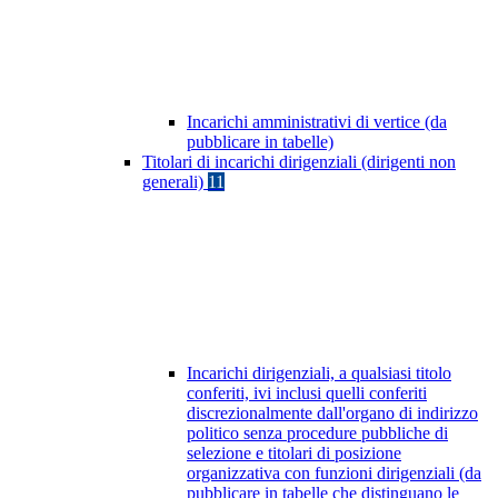
Incarichi amministrativi di vertice (da
pubblicare in tabelle)
Titolari di incarichi dirigenziali (dirigenti non
generali)
11
Incarichi dirigenziali, a qualsiasi titolo
conferiti, ivi inclusi quelli conferiti
discrezionalmente dall'organo di indirizzo
politico senza procedure pubbliche di
selezione e titolari di posizione
organizzativa con funzioni dirigenziali (da
pubblicare in tabelle che distinguano le