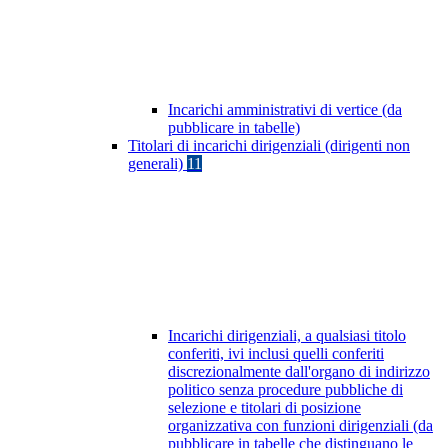
Incarichi amministrativi di vertice (da
pubblicare in tabelle)
Titolari di incarichi dirigenziali (dirigenti non
generali)
11
Incarichi dirigenziali, a qualsiasi titolo
conferiti, ivi inclusi quelli conferiti
discrezionalmente dall'organo di indirizzo
politico senza procedure pubbliche di
selezione e titolari di posizione
organizzativa con funzioni dirigenziali (da
pubblicare in tabelle che distinguano le