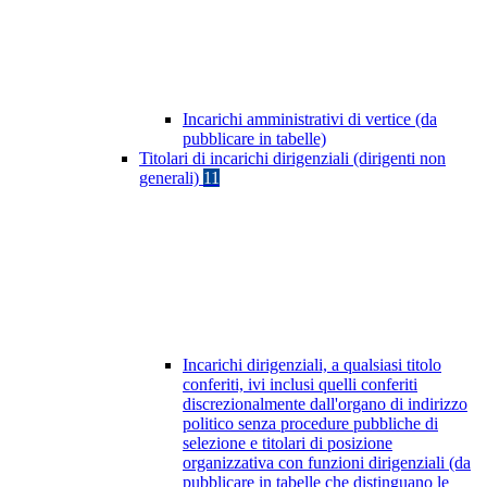
Incarichi amministrativi di vertice (da
pubblicare in tabelle)
Titolari di incarichi dirigenziali (dirigenti non
generali)
11
Incarichi dirigenziali, a qualsiasi titolo
conferiti, ivi inclusi quelli conferiti
discrezionalmente dall'organo di indirizzo
politico senza procedure pubbliche di
selezione e titolari di posizione
organizzativa con funzioni dirigenziali (da
pubblicare in tabelle che distinguano le