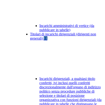
Incarichi amministrativi di vertice (da
pubblicare in tabelle)
Titolari di incarichi dirigenziali (dirigenti non
generali)
11
Incarichi dirigenziali, a qualsiasi titolo
conferiti, ivi inclusi quelli conferiti
discrezionalmente dall'organo di indirizzo
politico senza procedure pubbliche di
selezione e titolari di posizione
organizzativa con funzioni dirigenziali (da
pubblicare in tabelle che distinguano le