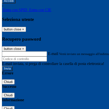
-
Entra con SPID
Entra con CIE
Seleziona utente
button close
×
Recupero password
button close
×
E-mail
Verrà inviato un messaggio all'indirizz
E-mail inviata, si prega di controllare la casella di posta elettronica!
Errore
Chiudi
Successo
Chiudi
Informazione
Chiudi