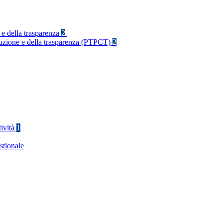
 e della trasparenza
2
rruzione e della trasparenza (PTPCT)
2
tività
1
stionale