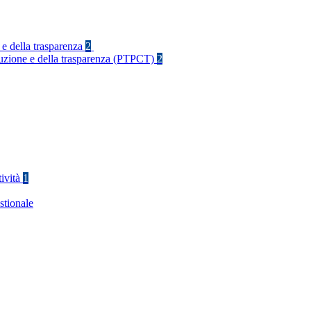
 e della trasparenza
2
rruzione e della trasparenza (PTPCT)
2
tività
1
stionale