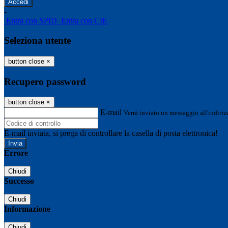
-
Entra con SPID
Entra con CIE
Seleziona utente
button close
×
Recupero password
button close
×
E-mail
Verrà inviato un messaggio all'indirizz
E-mail inviata, si prega di controllare la casella di posta elettronica!
Errore
Chiudi
Successo
Chiudi
Informazione
Chiudi