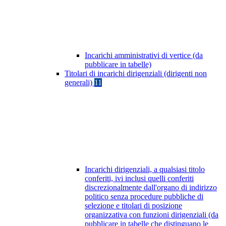
Incarichi amministrativi di vertice (da
pubblicare in tabelle)
Titolari di incarichi dirigenziali (dirigenti non
generali)
11
Incarichi dirigenziali, a qualsiasi titolo
conferiti, ivi inclusi quelli conferiti
discrezionalmente dall'organo di indirizzo
politico senza procedure pubbliche di
selezione e titolari di posizione
organizzativa con funzioni dirigenziali (da
pubblicare in tabelle che distinguano le