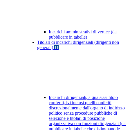
Incarichi amministrativi di vertice (da
pubblicare in tabelle)
Titolari di incarichi dirigenziali (dirigenti non
generali)
11
Incarichi dirigenziali, a qualsiasi titolo
conferiti, ivi inclusi quelli conferiti
discrezionalmente dall'organo di indirizzo
politico senza procedure pubbliche di
selezione e titolari di posizione
organizzativa con funzioni dirigenziali (da
pubblicare in tabelle che distinguano le