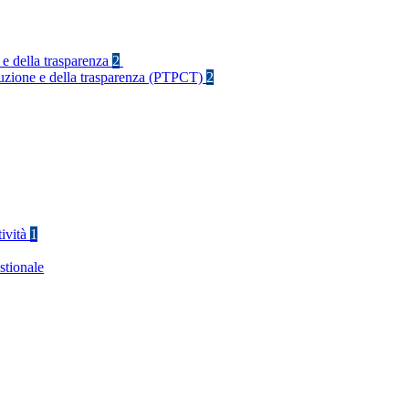
 e della trasparenza
2
rruzione e della trasparenza (PTPCT)
2
tività
1
stionale