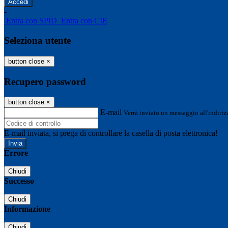
-
Entra con SPID
Entra con CIE
Seleziona utente
button close
×
Recupero password
button close
×
E-mail
Verrà inviato un messaggio all'indirizz
E-mail inviata, si prega di controllare la casella di posta elettronica!
Errore
Chiudi
Successo
Chiudi
Informazione
Chiudi