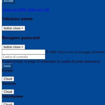
-
Entra con SPID
Entra con CIE
Seleziona utente
button close
×
Recupero password
button close
×
E-mail
Verrà inviato un messaggio all'indirizz
E-mail inviata, si prega di controllare la casella di posta elettronica!
Errore
Chiudi
Successo
Chiudi
Informazione
Chiudi