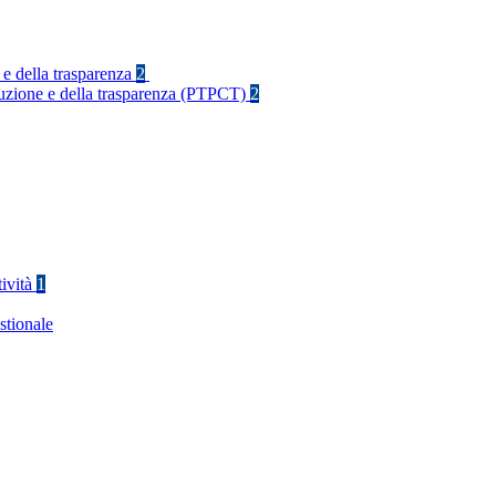
 e della trasparenza
2
rruzione e della trasparenza (PTPCT)
2
tività
1
stionale