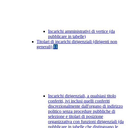
Incarichi amministrativi di vertice (da
pubblicare in tabelle)
Titolari di incarichi dirigenziali (dirigenti non
generali)
11
Incarichi dirigenziali, a qualsiasi titolo
conferiti, ivi inclusi quelli conferiti
discrezionalmente dall'organo di indirizzo
politico senza procedure pubbliche di
selezione e titolari di posizione
organizzativa con funzioni dirigenziali (da
pubblicare in tabelle che distinguano le