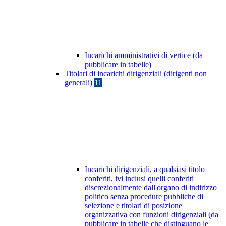
Incarichi amministrativi di vertice (da
pubblicare in tabelle)
Titolari di incarichi dirigenziali (dirigenti non
generali)
11
Incarichi dirigenziali, a qualsiasi titolo
conferiti, ivi inclusi quelli conferiti
discrezionalmente dall'organo di indirizzo
politico senza procedure pubbliche di
selezione e titolari di posizione
organizzativa con funzioni dirigenziali (da
pubblicare in tabelle che distinguano le